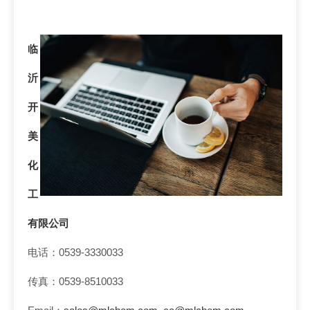
临
沂
开
美
化
工
有限公司
电话：0539-3330033
传真：0539-8510033