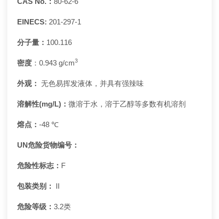
CAS No.：
80-62-6
EINECS:
201-297-1
分子量：
100.116
3
密度
：0.943 g/cm
外观：
无色易挥发液体，并具有强辣味
溶解性(mg/L)：
微溶于水，溶于乙醇等多数有机溶剂
熔点：
-48 ℃
UN危险货物编号：
危险性标志：
F
包装类别：
II
危险等级：
3.2类