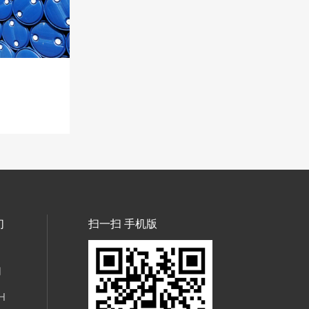
们
扫一扫 手机版
们
H