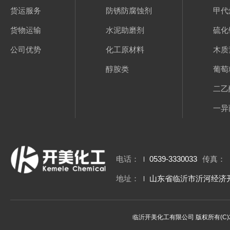
货运服务
防锈防腐蚀剂
甲代
货物运输
水泥助磨剂
硫化
公司优势
化工原材料
木质
醇胺类
葡萄
二乙
一异
电话：
0539-3330033
传真：
地址：
山东省临沂市沂河经济开发
临沂开美化工有限公司
版权所有(C)