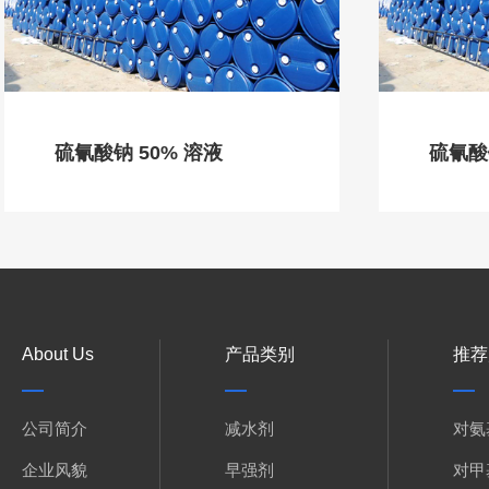
硫氰酸钠 50% 溶液
硫氰酸
About Us
产品类别
推荐
公司简介
减水剂
对氨
企业风貌
早强剂
对甲